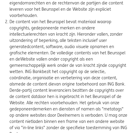
eigendomsrechten en de rechtenvan de partijen die content
leveren voor het Beursspel en de Website zijn expliciet
voorbehouden.
De content van het Beursspel bevat materiaal waarop
copyrights, gedeponeerde merken en andere
intellectuelerechten van kracht zijn. Hieronder vallen, zonder
uitzondering of beperking, alle teksten inclusief user
generatedcontent, software, audio visuele opnamen en
grafische elementen. De volledige contents van het Beursspel
en deWebsite vallen onder copyright als een
gemeenschappelijk werk onder de van kracht zijnde copyright
wetten. ING Bankbezit het copyright op de selectie,
coördinatie, organisatie en verbetering van deze content,
alsmede de content dievan origine toebehoord aan ING Bank.
Derde-partij content leveranciers bezitten de copyrights over
de content datdoor hen is ingebracht in het Beursspel of de
Website. Alle rechten voorbehouden. Het gebruik van onze
gedeponeerdemerken en diensten of namen als "metatags"
op andere websites door Deelnemers is verboden. U mag onze
content nietladen binnen een frame van een andere website
of via "in-line links" zonder de specifieke toestemming van ING