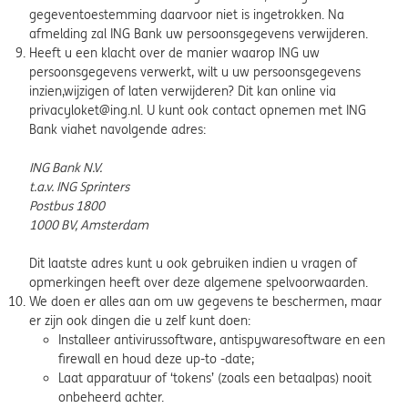
gegeventoestemming daarvoor niet is ingetrokken. Na
afmelding zal ING Bank uw persoonsgegevens verwijderen.
Heeft u een klacht over de manier waarop ING uw
persoonsgegevens verwerkt, wilt u uw persoonsgegevens
inzien,wijzigen of laten verwijderen? Dit kan online via
privacyloket@ing.nl. U kunt ook contact opnemen met ING
Bank viahet navolgende adres:
ING Bank N.V.
t.a.v. ING Sprinters
Postbus 1800
1000 BV, Amsterdam
Dit laatste adres kunt u ook gebruiken indien u vragen of
opmerkingen heeft over deze algemene spelvoorwaarden.
We doen er alles aan om uw gegevens te beschermen, maar
er zijn ook dingen die u zelf kunt doen:
Installeer antivirussoftware, antispywaresoftware en een
firewall en houd deze up-to -date;
Laat apparatuur of ‘tokens’ (zoals een betaalpas) nooit
onbeheerd achter.