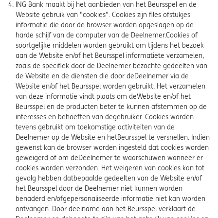
ING Bank maakt bij het aanbieden van het Beursspel en de
Website gebruik van "cookies". Cookies zijn files ofstukjes
informatie die door de browser worden opgeslagen op de
harde schijf van de computer van de Deelnemer.Cookies of
soortgelijke middelen worden gebruikt om tijdens het bezoek
aan de Website en/of het Beursspel informatiete verzamelen,
zoals de specifiek door de Deelnemer bezochte gedeelten van
de Website en de diensten die door deDeelnemer via de
Website en/of het Beursspel worden gebruikt. Het verzamelen
van deze informatie vindt plaats om deWebsite en/of het
Beursspel en de producten beter te kunnen afstemmen op de
interesses en behoeften van degebruiker. Cookies worden
tevens gebruikt om toekomstige activiteiten van de
Deelnemer op de Website en hetBeursspel te versnellen. Indien
gewenst kan de browser worden ingesteld dat cookies worden
geweigerd of om deDeelnemer te waarschuwen wanneer er
cookies worden verzonden. Het weigeren van cookies kan tot
gevolg hebben datbepaalde gedeelten van de Website en/of
het Beursspel door de Deelnemer niet kunnen worden
benaderd en/ofgepersonaliseerde informatie niet kan worden
ontvangen. Door deelname aan het Beursspel verklaart de