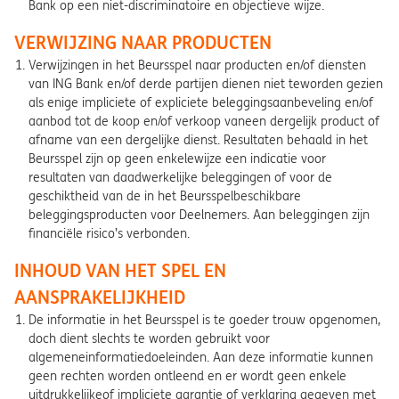
Bank op een niet-discriminatoire en objectieve wijze.
VERWIJZING NAAR PRODUCTEN
Verwijzingen in het Beursspel naar producten en/of diensten
van ING Bank en/of derde partijen dienen niet teworden gezien
als enige impliciete of expliciete beleggingsaanbeveling en/of
aanbod tot de koop en/of verkoop vaneen dergelijk product of
afname van een dergelijke dienst. Resultaten behaald in het
Beursspel zijn op geen enkelewijze een indicatie voor
resultaten van daadwerkelijke beleggingen of voor de
geschiktheid van de in het Beursspelbeschikbare
beleggingsproducten voor Deelnemers. Aan beleggingen zijn
financiële risico’s verbonden.
INHOUD VAN HET SPEL EN
AANSPRAKELIJKHEID
De informatie in het Beursspel is te goeder trouw opgenomen,
doch dient slechts te worden gebruikt voor
algemeneinformatiedoeleinden. Aan deze informatie kunnen
geen rechten worden ontleend en er wordt geen enkele
uitdrukkelijkeof impliciete garantie of verklaring gegeven met