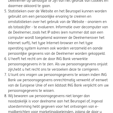
Deelnemer op dehoogte te zijn van het gebruik van cookies en
daarmee akkoord te gaan.
Statistieken over de Website en het Beursspel kunnen worden
gebruikt om een persoonlijke ervaring te creëren en
omstatistieken over het gebruik van de Website - anoniem en
als totaalcijfer - te evalueren. Informatie over decomputer van
de Deelnemer, zoals het IP adres (een nummer dat aan een
computer wordt toegekend wanneer de Deelnemerover het
Internet surft), het type Internet-browser en het type
operating system kunnen ook worden verzameld en aande
persoonlijke gegevens van de Deelnemer worden gekoppeld.
U heeft het recht om de door ING Bank verwerkte
persoonsgegevens in te zien. Als uw persoonsgegevens onjuist
zijn,hebt u het recht ons te verzoeken deze te corrigeren.
U kunt ons vragen uw persoonsgegevens te wissen indien ING
Bank uw persoonsgegevens onrechtmatig verwerkt of eenwet
van de Europese Unie of een lidstaat ING Bank verplicht om uw
persoonsgegevens te wissen.
Wij bewaren uw persoonsgegevens niet langer dan
noodzakelijk is voor deelname aan het Beursspel of, ingeval
utoestemming hebt gegeven voor het ontvangen van e-
mailberichten voor marketingdoeleinden, zolang de door u