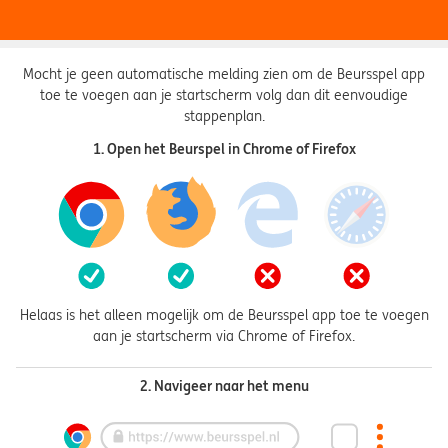
Beursspel
Mocht je geen automatische melding zien om de Beursspel app
toe te voegen aan je startscherm volg dan dit eenvoudige
app
stappenplan.
instructies
1. Open het Beurspel in Chrome of Firefox
Helaas is het alleen mogelijk om de Beursspel app toe te voegen
aan je startscherm via Chrome of Firefox.
2. Navigeer naar het menu